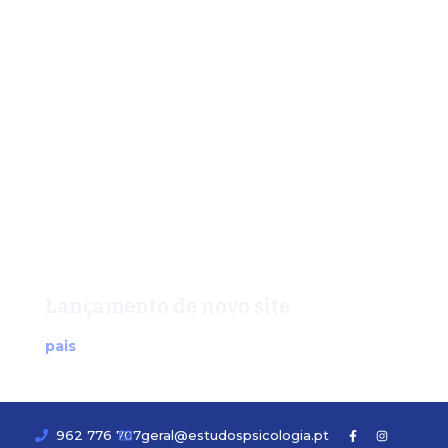
Lançamento de novo site
pais
962 776 707
geral@estudospsicologia.pt