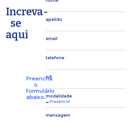
nome
Increva-
se
apelido
aqui
email
telefone
nif
Preencha
o
formulário
modalidade
abaixo.
mensagem