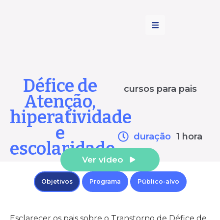
Défice de
cursos para
pais
Atenção,
hiperatividade
e
duração
1 hora
escolaridade
Ver vídeo
Objetivos
Programa
Público-alvo
Esclarecer os pais sobre o Transtorno de Défice de