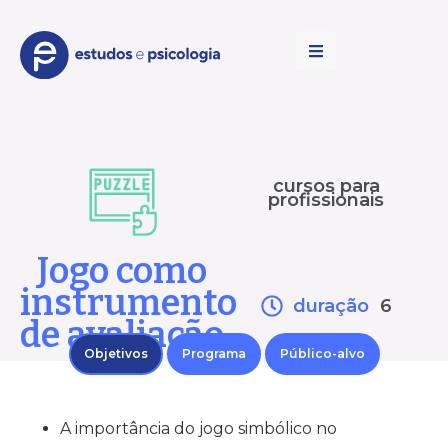
cursos para
profissionais
Jogo como
instrumento
duração
6
de avaliação
Objetivos
Programa
Público-alvo
A importância do jogo simbólico no