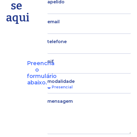
se
apelido
aqui
email
telefone
nif
Preencha
o
formulário
modalidade
abaixo.
mensagem