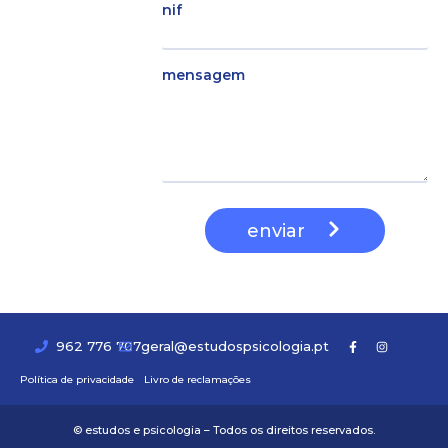
nif
mensagem
enviar
962 776 707
geral@estudospsicologia.pt
Política de privacidade
Livro de reclamações
© estudos e psicologia – Todos os direitos reservados.