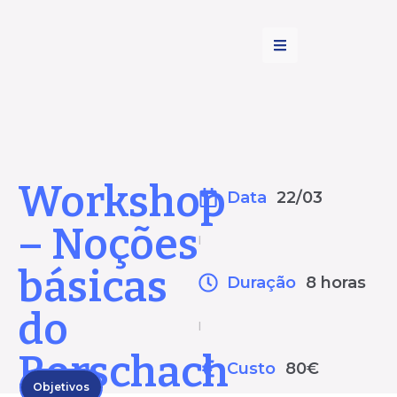
Workshop
Data
22/03
– Noções
|
básicas
Duração
8 horas
do
|
Rorschach
Custo
80€
Objetivos